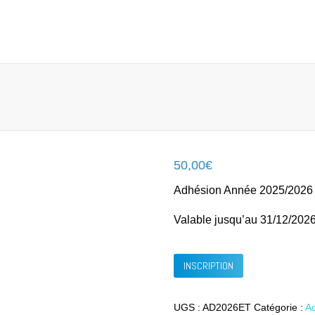
Accueil
Conférence du 11 septembre 2026
Comment ad
50,00
€
Adhésion Année 2025/2026
Valable jusqu’au 31/12/202
quantité
INSCRIPTION
de
Adhésion
UGS :
AD2026ET
Catégorie :
A