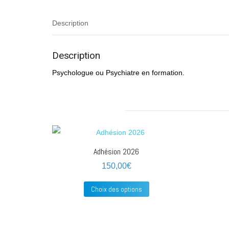
Description
Description
Psychologue ou Psychiatre en formation.
Adhésion 2026
150,00
€
Ce
Choix des options
produit
a
plusieurs