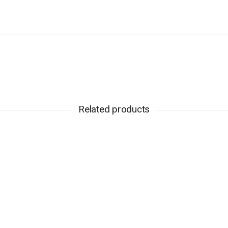
2026
"Etudiant"
Related products