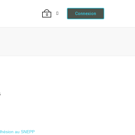
hérer
Contact
Connexion
0
6
dhésion au SNEPP